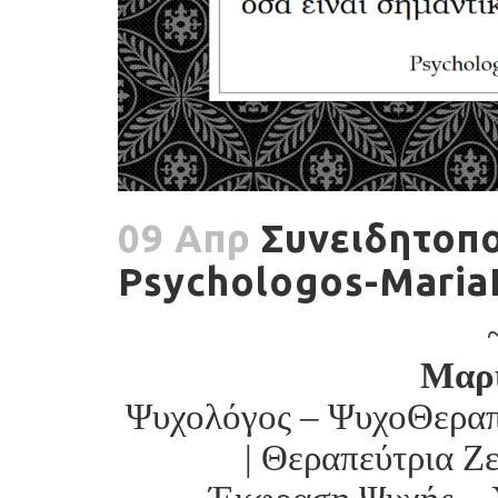
09 Απρ
Συνειδητοπο
Psychologos-Maria
Μαρ
Ψυχολόγος – ΨυχοΘεραπε
| Θεραπεύτρια Ζ