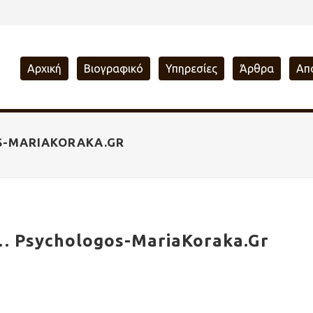
Αρχική
Βιογραφικό
Υπηρεσίες
Άρθρα
Απ
S-MARIAKORAKA.GR
… Psychologos-MariaKoraka.Gr