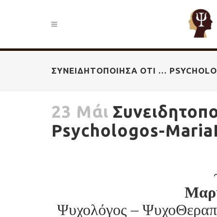
ΣΥΝΕΙΔΗΤΟΠΟΊΗΣΑ ΌΤΙ … PSYCHOL
23 Μάι
Συνειδητοπο
Psychologos-Maria
Μαρ
Ψυχολόγος – ΨυχοΘεραπεύ