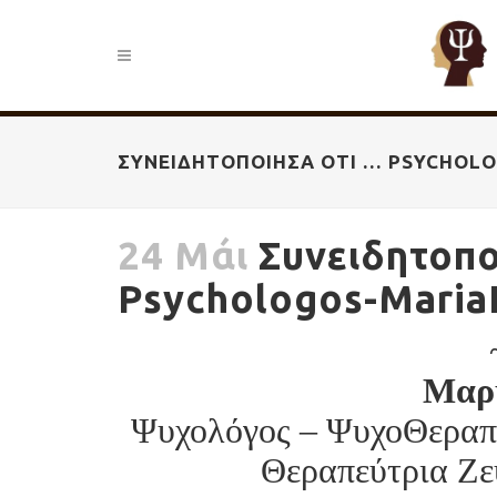
ΣΥΝΕΙΔΗΤΟΠΟΊΗΣΑ ΌΤΙ … PSYCHOL
24 Μάι
Συνειδητοπο
Psychologos-Maria
Μαρ
Ψυχολόγος – ΨυχοΘεραπεύ
Θεραπεύτρια Ζε