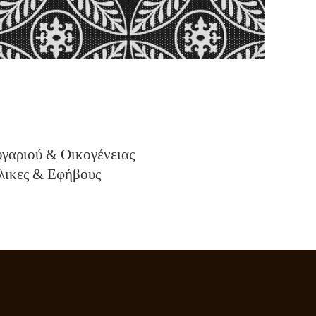
υγαριού & Οικογένειας
λικες & Εφήβους