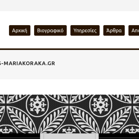
Αρχική
Βιογραφικό
Υπηρεσίες
Άρθρα
Απ
S-MARIAKORAKA.GR