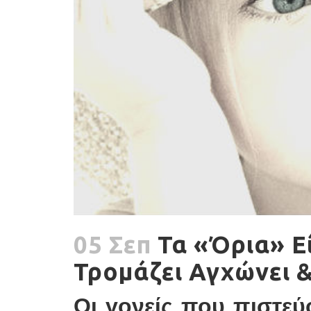
05 Σεπ
Τα «Όρια» Ε
Τρομάζει Αγχώνει &
Οι γονείς που πιστεύ