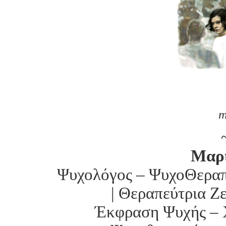
m
Μαρ
Ψυχολόγος – ΨυχοΘεραπε
| Θεραπεύτρια Ζ
Έκφραση Ψυχής – 