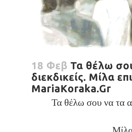
18 Φεβ
Τα θέλω σου
διεκδικείς. Μίλα επ
MariaKoraka.Gr
Τα θέλω σου να τα α
Μίλα