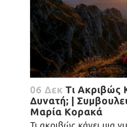
06 Δεκ
Τι Ακριβώς 
Δυνατή; | Συμβουλε
Μαρία Κορακά
Τι ακριβώς κάνει μια γ