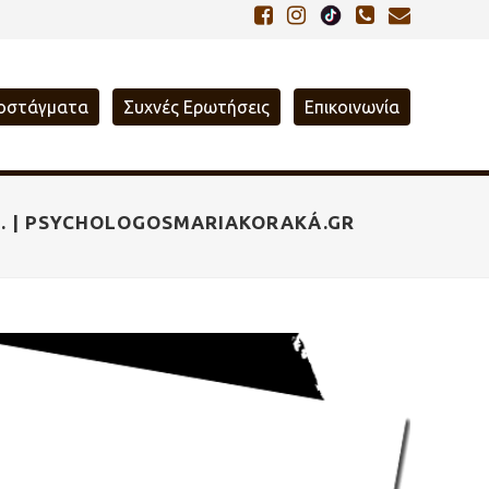
οστάγματα
Συχνές Ερωτήσεις
Επικοινωνία
ΟΥ. | PSYCHOLOGOSMARIAKORAKÁ.GR