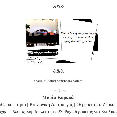
&&&
&&&
enallaktikidrasi.com/nadia palmou
~~{}~~
Μαρία Κορακά
Θεραπεύτρια | Κοινωνική Λειτουργός | Θεραπεύτρια Ζευγαρ
χής – Χώρος Συμβουλευτικής & Ψυχοθεραπείας για Ενήλικε