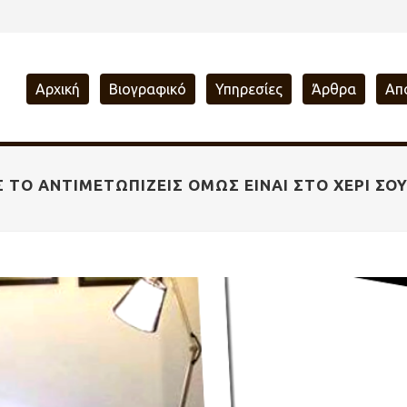
Αρχική
Βιογραφικό
Υπηρεσίες
Άρθρα
Απ
Σ ΤΟ ΑΝΤΙΜΕΤΩΠΊΖΕΙΣ ΌΜΩΣ ΕΊΝΑΙ ΣΤΟ ΧΈΡΙ Σ