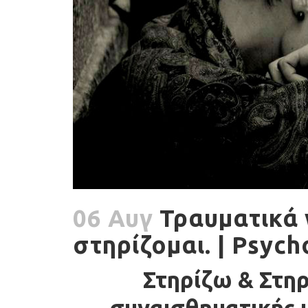
06 Αυγ
Τραυματικά 
στηρίζομαι. | Psyc
Στηρίζω & Στηρ
συναισθηματικής υ