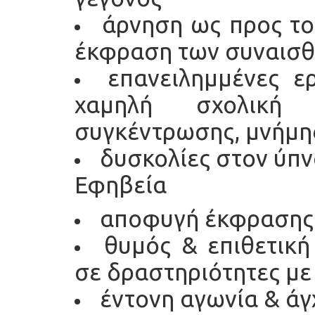
άρνηση ως προς το
έκφραση των συναισ
επανειλημμένες ε
χαμηλή σχολική
συγκέντρωσης, μνήμη
δυσκολίες στον ύπν
Εφηβεία
αποφυγή έκφρασης
θυμός & επιθετικ
σε δραστηριότητες με
έντονη αγωνία & άγ