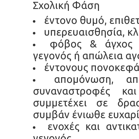
Σχολική Φάση
έντονο θυμό, επιθε
υπερευαισθησία, κ
φόβος & άγχος 
γεγονός ή απώλεια α
έντονους πονοκεφά
απομόνωση, απ
συναναστροφές κα
συμμετέχει σε δρα
συμβάν ένιωθε ευχαρ
ενοχές και αντικα
γεγονός