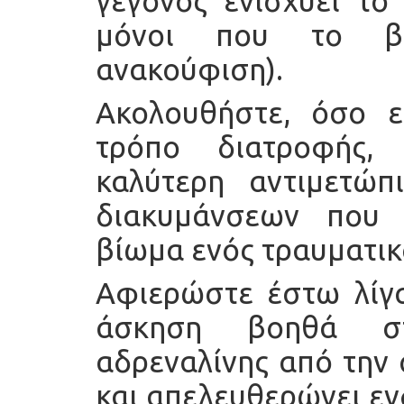
γεγονός ενισχύει το
μόνοι που το βί
ανακούφιση).
Ακολουθήστε, όσο εί
τρόπο διατροφής,
καλύτερη αντιμετώπ
διακυμάνσεων που
βίωμα ενός τραυματικ
Αφιερώστε έστω λίγα
άσκηση βοηθά στ
αδρεναλίνης από την 
και απελευθερώνει εν