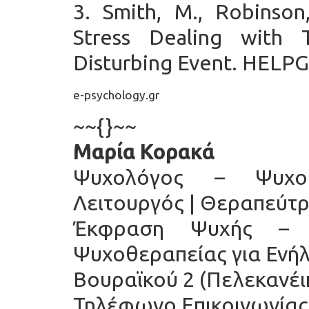
3.
Smith,
Μ
., Robinson
Stress Dealing with 
Disturbing Event. HEL
e-psychology.gr
~~{}~~
Μαρία Κορακά
Ψυχολόγος – ΨυχοΘ
Λειτουργός | Θεραπεύτρ
Έκφραση Ψυχής – 
Ψυχοθεραπείας για Ενή
Βουραϊκού 2 (Πελεκανέι
Τηλέφωνο Επικοινωνίας 